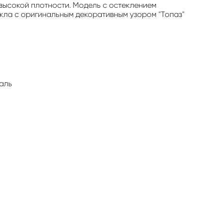
высокой плотности. Модель с остеклением
кла с оригинальным декоративным узором "Топаз"
маль
ь