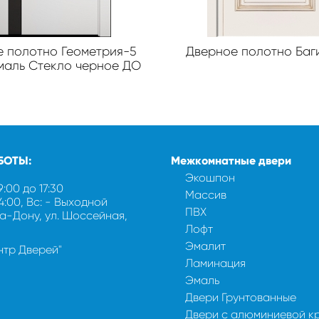
 полотно Геометрия-5
Дверное полотно Баг
маль Стекло черное ДО
БОТЫ:
Межкомнатные двери
Экошпон
9:00 до 17:30
Массив
14:00, Вс: - Выходной
ПВХ
на-Дону, ул. Шоссейная,
Лофт
Эмалит
ентр Дверей"
Ламинация
Эмаль
Двери Грунтованные
Двери с алюминиевой к