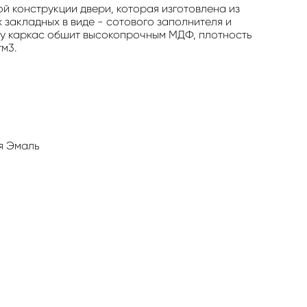
й конструкции двери, которая изготовлена из
 закладных в виде - сотового заполнителя и
ху каркас обшит высокопрочным МДФ, плотность
гм3.
я Эмаль
ь