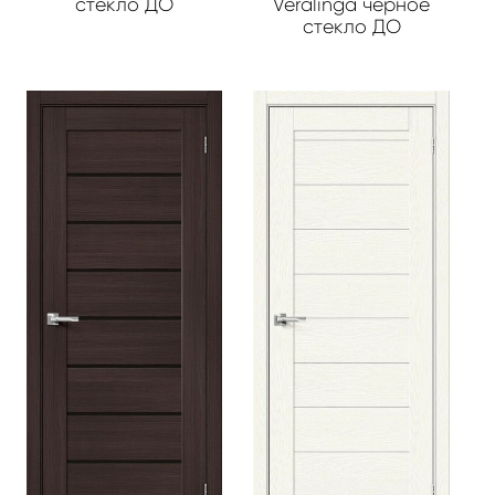
стекло ДО
Veralinga черное
стекло ДО